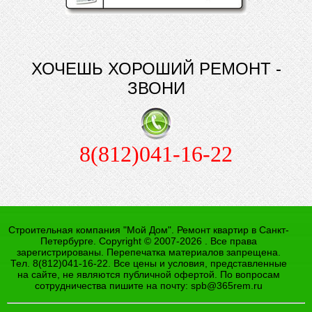
ХОЧЕШЬ ХОРОШИЙ РЕМОНТ -
ЗВОНИ
8(812)041-16-22
Строительная компания "Мой Дом". Ремонт квартир в Санкт-
Петербурге. Copyright © 2007-2026 . Все права
зарегистрированы. Перепечатка материалов запрещена.
Тел. 8(812)041-16-22. Все цены и условия, представленные
на сайте, не являются публичной офертой. По вопросам
сотрудничества пишите на почту:
spb@365rem.ru