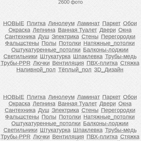
2600 фото
НОВЫЕ
Плитка
Линолеум
Ламинат
Паркет
Обои
Окраска
Лепнина
Ванная Туалет
Двери
Окна
Сантехника
Душ
Электрика
Стены
Перегородки
Фальшстены
Полы
Потолки
Натяжные_потолки
Оштукатуренные_потолки
Балконы-лоджии
Светильники
Штукатурка
Шпаклевка
Трубы-медь
Трубы-PPR
Лючки
Вентиляция
ПВХ-плитка
Стяжка
Наливной_пол
Тёплый_пол
3D_Дизайн
НОВЫЕ
Плитка
Линолеум
Ламинат
Паркет
Обои
Окраска
Лепнина
Ванная Туалет
Двери
Окна
Сантехника
Душ
Электрика
Стены
Перегородки
Фальшстены
Полы
Потолки
Натяжные_потолки
Оштукатуренные_потолки
Балконы-лоджии
Светильники
Штукатурка
Шпаклевка
Трубы-медь
Трубы-PPR
Лючки
Вентиляция
ПВХ-плитка
Стяжка