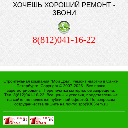
ХОЧЕШЬ ХОРОШИЙ РЕМОНТ -
ЗВОНИ
8(812)041-16-22
Строительная компания "Мой Дом". Ремонт квартир в Санкт-
Петербурге. Copyright © 2007-2026 . Все права
зарегистрированы. Перепечатка материалов запрещена.
Тел. 8(812)041-16-22. Все цены и условия, представленные
на сайте, не являются публичной офертой. По вопросам
сотрудничества пишите на почту:
spb@365rem.ru