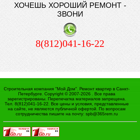
ХОЧЕШЬ ХОРОШИЙ РЕМОНТ -
ЗВОНИ
8(812)041-16-22
Строительная компания "Мой Дом". Ремонт квартир в Санкт-
Петербурге. Copyright © 2007-2026 . Все права
зарегистрированы. Перепечатка материалов запрещена.
Тел. 8(812)041-16-22. Все цены и условия, представленные
на сайте, не являются публичной офертой. По вопросам
сотрудничества пишите на почту:
spb@365rem.ru