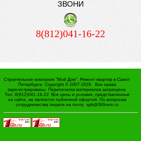
ЗВОНИ
8(812)041-16-22
Строительная компания "Мой Дом". Ремонт квартир в Санкт-
Петербурге. Copyright © 2007-2026 . Все права
зарегистрированы. Перепечатка материалов запрещена.
Тел. 8(812)041-16-22. Все цены и условия, представленные
на сайте, не являются публичной офертой. По вопросам
сотрудничества пишите на почту:
spb@365rem.ru