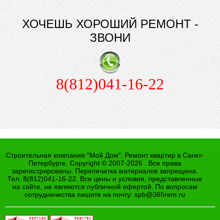
ХОЧЕШЬ ХОРОШИЙ РЕМОНТ -
ЗВОНИ
8(812)041-16-22
Строительная компания "Мой Дом". Ремонт квартир в Санкт-
Петербурге. Copyright © 2007-2026 . Все права
зарегистрированы. Перепечатка материалов запрещена.
Тел. 8(812)041-16-22. Все цены и условия, представленные
на сайте, не являются публичной офертой. По вопросам
сотрудничества пишите на почту:
spb@365rem.ru