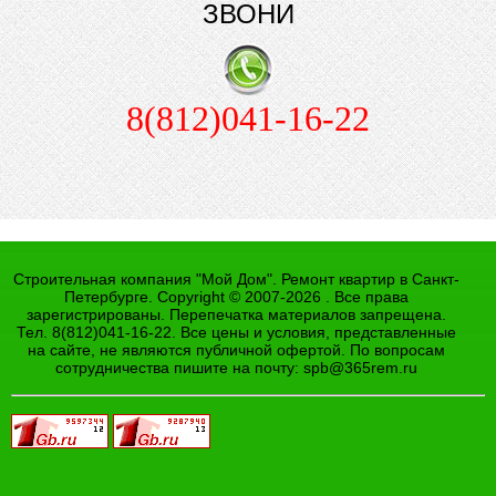
ЗВОНИ
8(812)041-16-22
Строительная компания "Мой Дом". Ремонт квартир в Санкт-
Петербурге. Copyright © 2007-2026 . Все права
зарегистрированы. Перепечатка материалов запрещена.
Тел. 8(812)041-16-22. Все цены и условия, представленные
на сайте, не являются публичной офертой. По вопросам
сотрудничества пишите на почту:
spb@365rem.ru