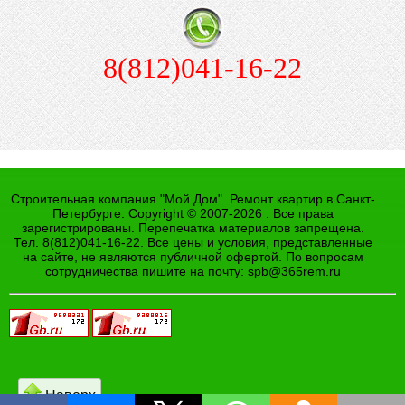
8(812)041-16-22
Строительная компания "Мой Дом". Ремонт квартир в Санкт-
Петербурге. Copyright © 2007-2026 . Все права
зарегистрированы. Перепечатка материалов запрещена.
Тел. 8(812)041-16-22. Все цены и условия, представленные
на сайте, не являются публичной офертой. По вопросам
сотрудничества пишите на почту:
spb@365rem.ru
Наверх