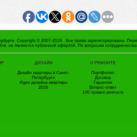
рбурге. Copyright © 2007-2026 . Все права зарегистрированы. Пер
йте, не являются публичной офертой. По вопросам сотрудничества
ИР
ДИЗАЙН
О РЕМОНТЕ
Дизайн квартиры в Санкт-
Портфолио
Петербурге
Договор
Идеи дизайна квартиры
Гарантия
2026
Вопрос-ответ
100 правил ремонта