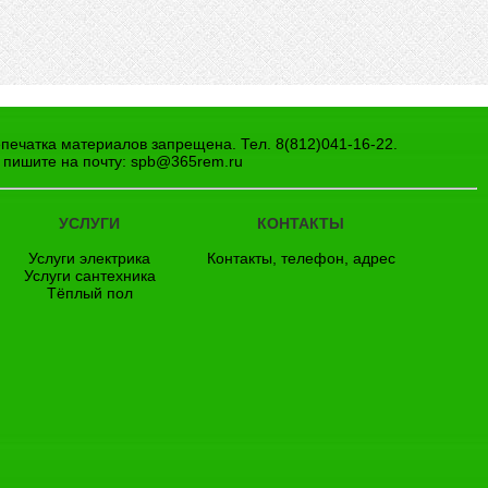
епечатка материалов запрещена. Тел. 8(812)041-16-22.
 пишите на почту:
spb@365rem.ru
УСЛУГИ
КОНТАКТЫ
Услуги электрика
Контакты, телефон, адрес
Услуги сантехника
Тёплый пол