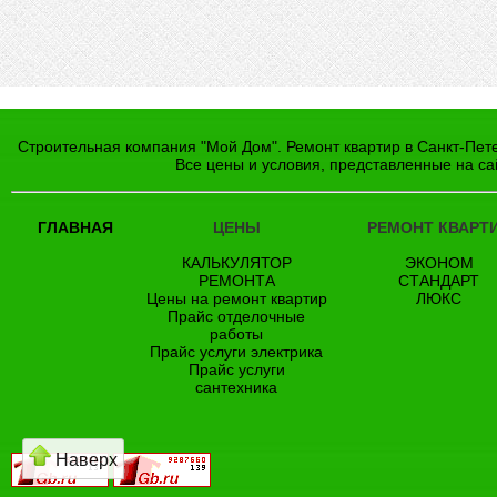
Строительная компания "Мой Дом". Ремонт квартир в Санкт-Пете
Все цены и условия, представленные на са
ГЛАВНАЯ
ЦЕНЫ
РЕМОНТ КВАРТ
КАЛЬКУЛЯТОР
ЭКОНОМ
РЕМОНТА
СТАНДАРТ
Цены на ремонт квартир
ЛЮКС
Прайс отделочные
работы
Прайс услуги электрика
Прайс услуги
сантехника
Наверх