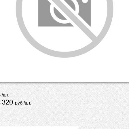
./шт.
320
-
руб./шт.