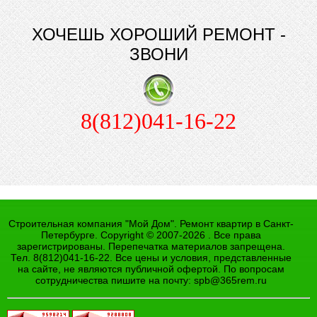
ХОЧЕШЬ ХОРОШИЙ РЕМОНТ -
ЗВОНИ
8(812)041-16-22
Строительная компания "Мой Дом". Ремонт квартир в Санкт-
Петербурге. Copyright © 2007-2026 . Все права
зарегистрированы. Перепечатка материалов запрещена.
Тел. 8(812)041-16-22. Все цены и условия, представленные
на сайте, не являются публичной офертой. По вопросам
сотрудничества пишите на почту:
spb@365rem.ru