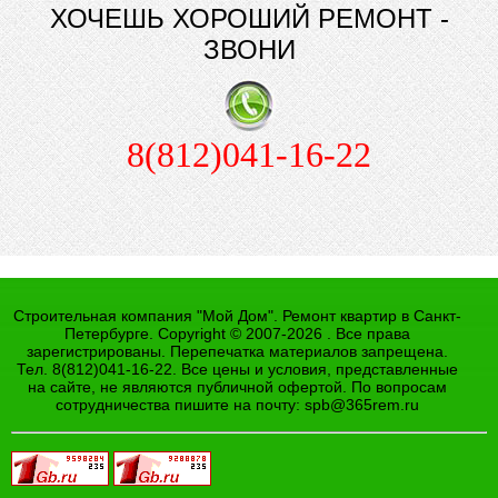
ХОЧЕШЬ ХОРОШИЙ РЕМОНТ -
ЗВОНИ
8(812)041-16-22
Строительная компания "Мой Дом". Ремонт квартир в Санкт-
Петербурге. Copyright © 2007-2026 . Все права
зарегистрированы. Перепечатка материалов запрещена.
Тел. 8(812)041-16-22. Все цены и условия, представленные
на сайте, не являются публичной офертой. По вопросам
сотрудничества пишите на почту:
spb@365rem.ru