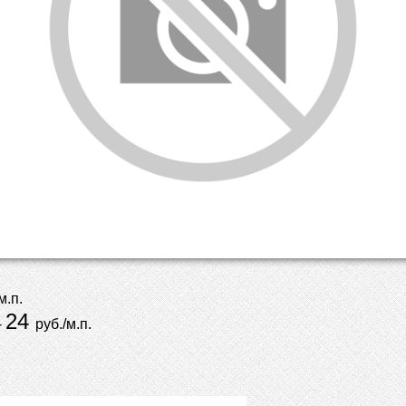
м.п.
24
-
руб./м.п.