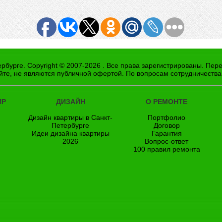
рбурге. Copyright © 2007-2026 . Все права зарегистрированы. Пер
йте, не являются публичной офертой. По вопросам сотрудничества
ИР
ДИЗАЙН
О РЕМОНТЕ
Дизайн квартиры в Санкт-
Портфолио
Петербурге
Договор
Идеи дизайна квартиры
Гарантия
2026
Вопрос-ответ
100 правил ремонта