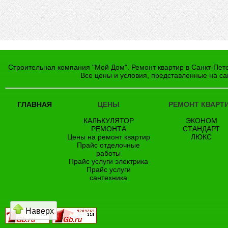
Строительная компания "Мой Дом". Ремонт квартир в Санкт-Пете
Все цены и условия, представленные на са
ГЛАВНАЯ
ЦЕНЫ
РЕМОНТ КВАРТ
КАЛЬКУЛЯТОР
ЭКОНОМ
РЕМОНТА
СТАНДАРТ
Цены на ремонт квартир
ЛЮКС
Прайс отделочные
работы
Прайс услуги электрика
Прайс услуги
сантехника
Наверх