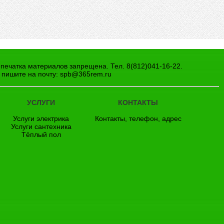
епечатка материалов запрещена. Тел. 8(812)041-16-22.
 пишите на почту:
spb@365rem.ru
УСЛУГИ
КОНТАКТЫ
Услуги электрика
Контакты, телефон, адрес
Услуги сантехника
Тёплый пол