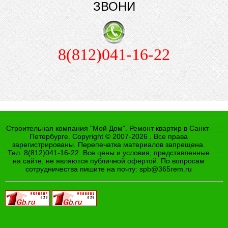
ЗВОНИ
8(812)041-16-22
Строительная компания "Мой Дом". Ремонт квартир в Санкт-
Петербурге. Copyright © 2007-2026 . Все права
зарегистрированы. Перепечатка материалов запрещена.
Тел. 8(812)041-16-22. Все цены и условия, представленные
на сайте, не являются публичной офертой. По вопросам
сотрудничества пишите на почту:
spb@365rem.ru