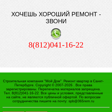
ХОЧЕШЬ ХОРОШИЙ РЕМОНТ -
ЗВОНИ
8(812)041-16-22
Строительная компания "Мой Дом". Ремонт квартир в Санкт-
Петербурге. Copyright © 2007-2026 . Все права
зарегистрированы. Перепечатка материалов запрещена.
Тел. 8(812)041-16-22. Все цены и условия, представленные
на сайте, не являются публичной офертой. По вопросам
сотрудничества пишите на почту:
spb@365rem.ru