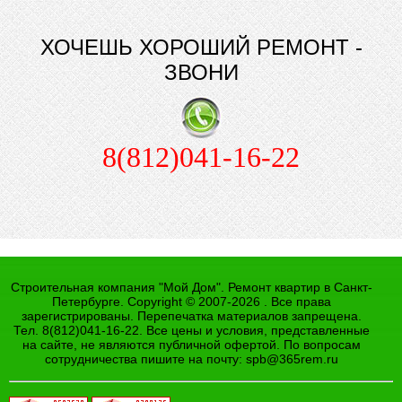
ХОЧЕШЬ ХОРОШИЙ РЕМОНТ -
ЗВОНИ
8(812)041-16-22
Строительная компания "Мой Дом". Ремонт квартир в Санкт-
Петербурге. Copyright © 2007-2026 . Все права
зарегистрированы. Перепечатка материалов запрещена.
Тел. 8(812)041-16-22. Все цены и условия, представленные
на сайте, не являются публичной офертой. По вопросам
сотрудничества пишите на почту:
spb@365rem.ru