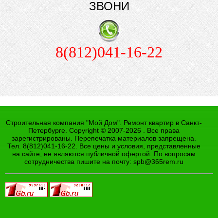
ЗВОНИ
8(812)041-16-22
Строительная компания "Мой Дом". Ремонт квартир в Санкт-
Петербурге. Copyright © 2007-2026 . Все права
зарегистрированы. Перепечатка материалов запрещена.
Тел. 8(812)041-16-22. Все цены и условия, представленные
на сайте, не являются публичной офертой. По вопросам
сотрудничества пишите на почту:
spb@365rem.ru