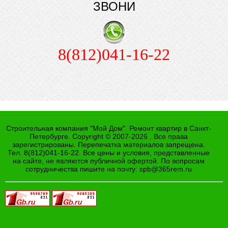
ЗВОНИ
8(812)041-16-22
Строительная компания "Мой Дом". Ремонт квартир в Санкт-
Петербурге. Copyright © 2007-2026 . Все права
зарегистрированы. Перепечатка материалов запрещена.
Тел. 8(812)041-16-22. Все цены и условия, представленные
на сайте, не являются публичной офертой. По вопросам
сотрудничества пишите на почту:
spb@365rem.ru