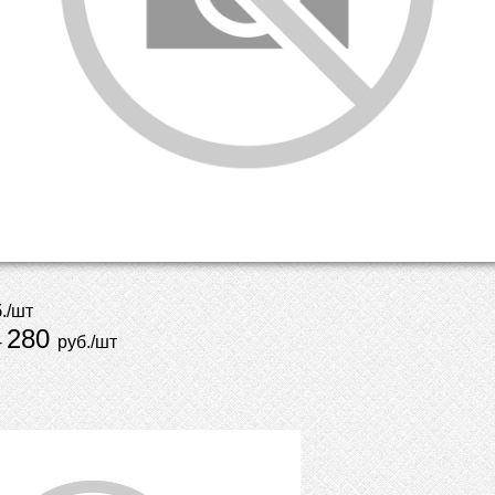
./шт
280
-
руб./шт