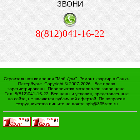
ЗВОНИ
8(812)041-16-22
Строительная компания "Мой Дом". Ремонт квартир в Санкт-
Петербурге. Copyright © 2007-2026 . Все права
зарегистрированы. Перепечатка материалов запрещена.
Тел. 8(812)041-16-22. Все цены и условия, представленные
на сайте, не являются публичной офертой. По вопросам
сотрудничества пишите на почту:
spb@365rem.ru