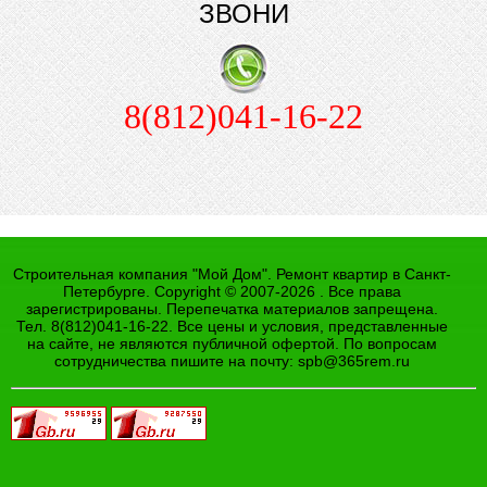
ЗВОНИ
8(812)041-16-22
Строительная компания "Мой Дом". Ремонт квартир в Санкт-
Петербурге. Copyright © 2007-2026 . Все права
зарегистрированы. Перепечатка материалов запрещена.
Тел. 8(812)041-16-22. Все цены и условия, представленные
на сайте, не являются публичной офертой. По вопросам
сотрудничества пишите на почту:
spb@365rem.ru