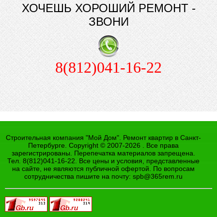
ХОЧЕШЬ ХОРОШИЙ РЕМОНТ -
ЗВОНИ
8(812)041-16-22
Строительная компания "Мой Дом". Ремонт квартир в Санкт-
Петербурге. Copyright © 2007-2026 . Все права
зарегистрированы. Перепечатка материалов запрещена.
Тел. 8(812)041-16-22. Все цены и условия, представленные
на сайте, не являются публичной офертой. По вопросам
сотрудничества пишите на почту:
spb@365rem.ru