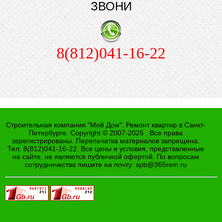
ЗВОНИ
8(812)041-16-22
Строительная компания "Мой Дом". Ремонт квартир в Санкт-
Петербурге. Copyright © 2007-2026 . Все права
зарегистрированы. Перепечатка материалов запрещена.
Тел. 8(812)041-16-22. Все цены и условия, представленные
на сайте, не являются публичной офертой. По вопросам
сотрудничества пишите на почту:
spb@365rem.ru