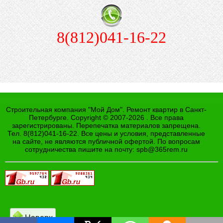
8(812)041-16-22
Строительная компания "Мой Дом". Ремонт квартир в Санкт-
Петербурге. Copyright © 2007-2026 . Все права
зарегистрированы. Перепечатка материалов запрещена.
Тел. 8(812)041-16-22. Все цены и условия, представленные
на сайте, не являются публичной офертой. По вопросам
сотрудничества пишите на почту:
spb@365rem.ru
Наверх