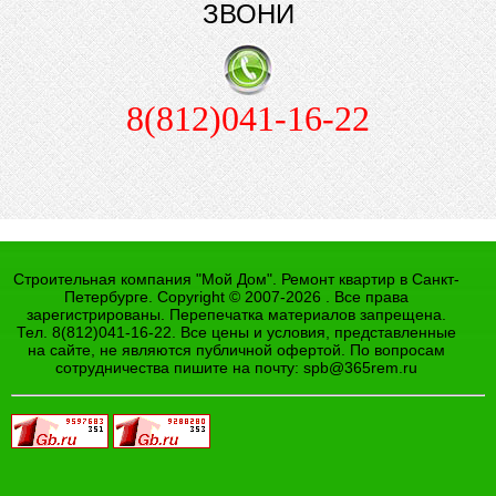
ЗВОНИ
8(812)041-16-22
Строительная компания "Мой Дом". Ремонт квартир в Санкт-
Петербурге. Copyright © 2007-2026 . Все права
зарегистрированы. Перепечатка материалов запрещена.
Тел. 8(812)041-16-22. Все цены и условия, представленные
на сайте, не являются публичной офертой. По вопросам
сотрудничества пишите на почту:
spb@365rem.ru