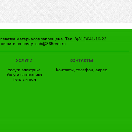
епечатка материалов запрещена. Тел. 8(812)041-16-22.
 пишите на почту:
spb@365rem.ru
УСЛУГИ
КОНТАКТЫ
Услуги электрика
Контакты, телефон, адрес
Услуги сантехника
Тёплый пол