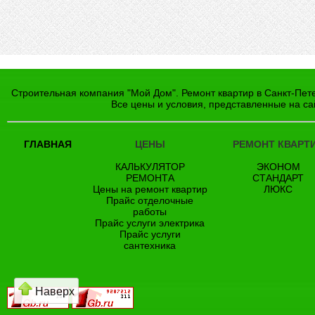
Строительная компания "Мой Дом". Ремонт квартир в Санкт-Пете
Все цены и условия, представленные на са
ГЛАВНАЯ
ЦЕНЫ
РЕМОНТ КВАРТ
КАЛЬКУЛЯТОР
ЭКОНОМ
РЕМОНТА
СТАНДАРТ
Цены на ремонт квартир
ЛЮКС
Прайс отделочные
работы
Прайс услуги электрика
Прайс услуги
сантехника
Наверх