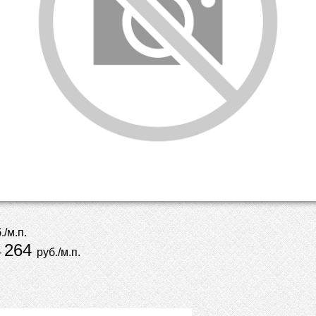
./м.п.
264
-
руб./м.п.