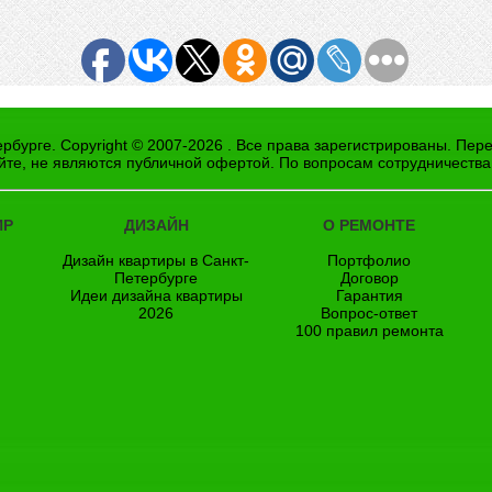
рбурге. Copyright © 2007-2026 . Все права зарегистрированы. Пер
йте, не являются публичной офертой. По вопросам сотрудничества
ИР
ДИЗАЙН
О РЕМОНТЕ
Дизайн квартиры в Санкт-
Портфолио
Петербурге
Договор
Идеи дизайна квартиры
Гарантия
2026
Вопрос-ответ
100 правил ремонта