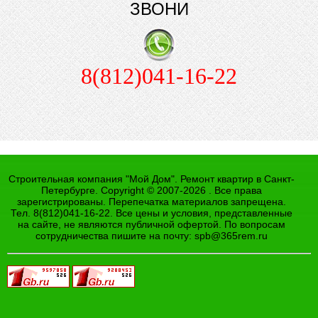
ЗВОНИ
8(812)041-16-22
Строительная компания "Мой Дом". Ремонт квартир в Санкт-
Петербурге. Copyright © 2007-2026 . Все права
зарегистрированы. Перепечатка материалов запрещена.
Тел. 8(812)041-16-22. Все цены и условия, представленные
на сайте, не являются публичной офертой. По вопросам
сотрудничества пишите на почту:
spb@365rem.ru