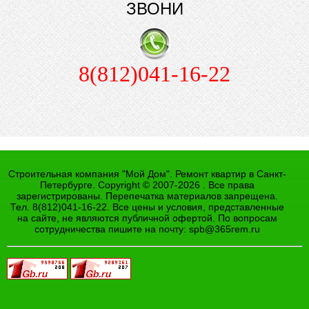
ЗВОНИ
8(812)041-16-22
Строительная компания "Мой Дом". Ремонт квартир в Санкт-
Петербурге. Copyright © 2007-2026 . Все права
зарегистрированы. Перепечатка материалов запрещена.
Тел. 8(812)041-16-22. Все цены и условия, представленные
на сайте, не являются публичной офертой. По вопросам
сотрудничества пишите на почту:
spb@365rem.ru