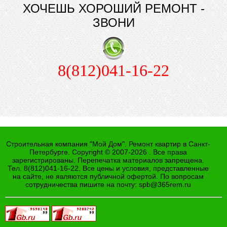
ХОЧЕШЬ ХОРОШИЙ РЕМОНТ -
ЗВОНИ
8(812)041-16-22
Строительная компания "Мой Дом". Ремонт квартир в Санкт-
Петербурге. Copyright © 2007-2026 . Все права
зарегистрированы. Перепечатка материалов запрещена.
Тел. 8(812)041-16-22. Все цены и условия, представленные
на сайте, не являются публичной офертой. По вопросам
сотрудничества пишите на почту:
spb@365rem.ru