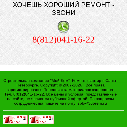
ХОЧЕШЬ ХОРОШИЙ РЕМОНТ -
ЗВОНИ
8(812)041-16-22
Строительная компания "Мой Дом". Ремонт квартир в Санкт-
Петербурге. Copyright © 2007-2026 . Все права
зарегистрированы. Перепечатка материалов запрещена.
Тел. 8(812)041-16-22. Все цены и условия, представленные
на сайте, не являются публичной офертой. По вопросам
сотрудничества пишите на почту:
spb@365rem.ru