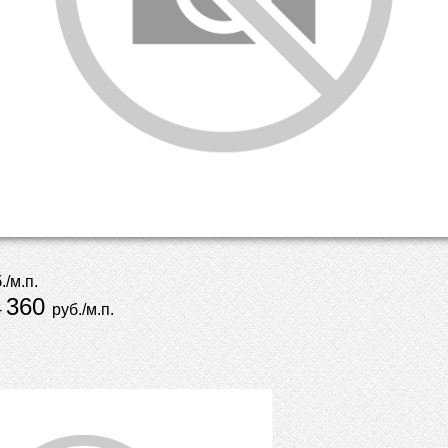
./м.п.
360
-
руб./м.п.