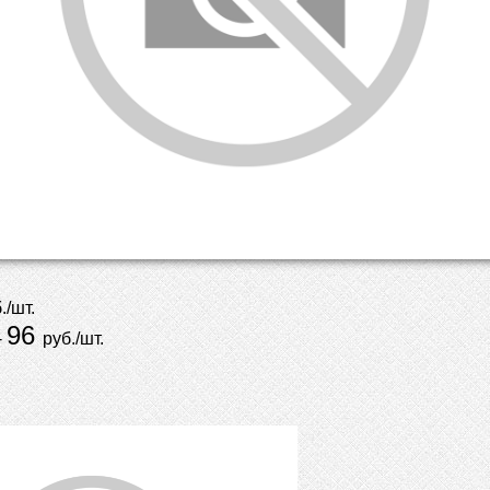
./шт.
96
-
руб./шт.