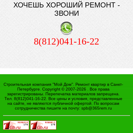
ХОЧЕШЬ ХОРОШИЙ РЕМОНТ -
ЗВОНИ
8(812)041-16-22
Строительная компания "Мой Дом". Ремонт квартир в Санкт-
Петербурге. Copyright © 2007-2026 . Все права
зарегистрированы. Перепечатка материалов запрещена.
Тел. 8(812)041-16-22. Все цены и условия, представленные
на сайте, не являются публичной офертой. По вопросам
сотрудничества пишите на почту:
spb@365rem.ru