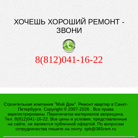
ХОЧЕШЬ ХОРОШИЙ РЕМОНТ -
ЗВОНИ
8(812)041-16-22
Строительная компания "Мой Дом". Ремонт квартир в Санкт-
Петербурге. Copyright © 2007-2026 . Все права
зарегистрированы. Перепечатка материалов запрещена.
Тел. 8(812)041-16-22. Все цены и условия, представленные
на сайте, не являются публичной офертой. По вопросам
сотрудничества пишите на почту:
spb@365rem.ru