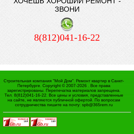
ХОЧЕШЬ ХОРОШИЙ РЕМОНТ -
ЗВОНИ
8(812)041-16-22
Строительная компания "Мой Дом". Ремонт квартир в Санкт-
Петербурге. Copyright © 2007-2026 . Все права
зарегистрированы. Перепечатка материалов запрещена.
Тел. 8(812)041-16-22. Все цены и условия, представленные
на сайте, не являются публичной офертой. По вопросам
сотрудничества пишите на почту:
spb@365rem.ru