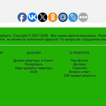
рбурге. Copyright © 2007-2026 . Все права зарегистрированы. Пер
йте, не являются публичной офертой. По вопросам сотрудничества
ИР
ДИЗАЙН
О РЕМОНТЕ
Дизайн квартиры в Санкт-
Портфолио
Петербурге
Договор
Идеи дизайна квартиры
Гарантия
2026
Вопрос-ответ
100 правил ремонта