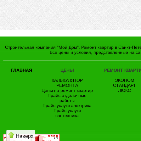
Строительная компания "Мой Дом". Ремонт квартир в Санкт-Пете
Все цены и условия, представленные на са
ГЛАВНАЯ
ЦЕНЫ
РЕМОНТ КВАРТ
КАЛЬКУЛЯТОР
ЭКОНОМ
РЕМОНТА
СТАНДАРТ
Цены на ремонт квартир
ЛЮКС
Прайс отделочные
работы
Прайс услуги электрика
Прайс услуги
сантехника
Наверх