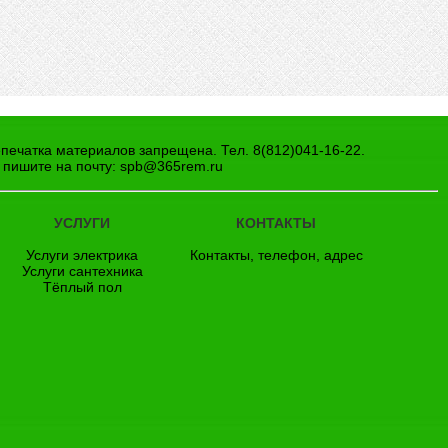
епечатка материалов запрещена. Тел. 8(812)041-16-22.
 пишите на почту:
spb@365rem.ru
УСЛУГИ
КОНТАКТЫ
Услуги электрика
Контакты, телефон, адрес
Услуги сантехника
Тёплый пол