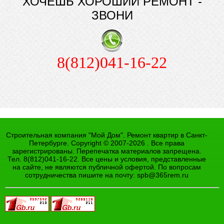
ХОЧЕШЬ ХОРОШИЙ РЕМОНТ -
ЗВОНИ
8(812)041-16-22
Строительная компания "Мой Дом". Ремонт квартир в Санкт-
Петербурге. Copyright © 2007-2026 . Все права
зарегистрированы. Перепечатка материалов запрещена.
Тел. 8(812)041-16-22. Все цены и условия, представленные
на сайте, не являются публичной офертой. По вопросам
сотрудничества пишите на почту:
spb@365rem.ru