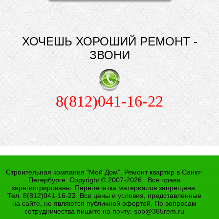
ХОЧЕШЬ ХОРОШИЙ РЕМОНТ -
ЗВОНИ
8(812)041-16-22
Строительная компания "Мой Дом". Ремонт квартир в Санкт-
Петербурге. Copyright © 2007-2026 . Все права
зарегистрированы. Перепечатка материалов запрещена.
Тел. 8(812)041-16-22. Все цены и условия, представленные
на сайте, не являются публичной офертой. По вопросам
сотрудничества пишите на почту:
spb@365rem.ru