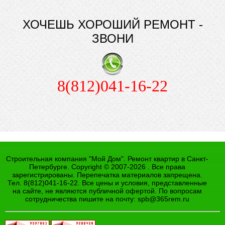
ХОЧЕШЬ ХОРОШИЙ РЕМОНТ -
ЗВОНИ
8(812)041-16-22
Строительная компания "Мой Дом". Ремонт квартир в Санкт-
Петербурге. Copyright © 2007-2026 . Все права
зарегистрированы. Перепечатка материалов запрещена.
Тел. 8(812)041-16-22. Все цены и условия, представленные
на сайте, не являются публичной офертой. По вопросам
сотрудничества пишите на почту:
spb@365rem.ru