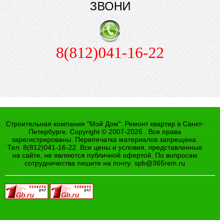
ЗВОНИ
8(812)041-16-22
Строительная компания "Мой Дом". Ремонт квартир в Санкт-
Петербурге. Copyright © 2007-2026 . Все права
зарегистрированы. Перепечатка материалов запрещена.
Тел. 8(812)041-16-22. Все цены и условия, представленные
на сайте, не являются публичной офертой. По вопросам
сотрудничества пишите на почту:
spb@365rem.ru